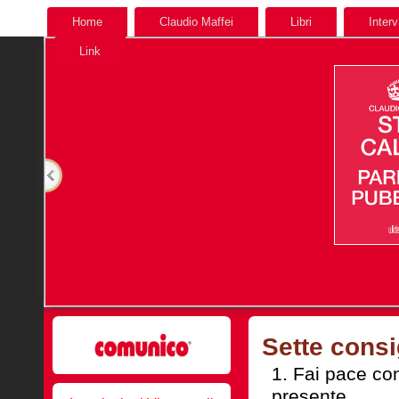
Home
Claudio Maffei
Libri
Interv
Link
Sette consi
Fai pace con 
presente