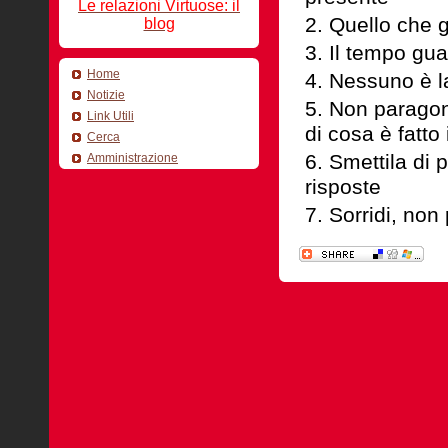
Le relazioni Virtuose: il
Quello che gl
blog
Il tempo gua
Home
Nessuno è la
Notizie
Non paragona
Link Utili
di cosa è fatto 
Cerca
Smettila di 
Amministrazione
risposte
Sorridi, non