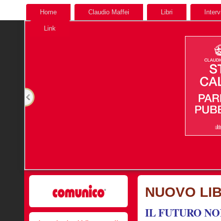
Home
Claudio Maffei
Libri
Interv
Link
NUOVO LIBR
IL FUTURO NO