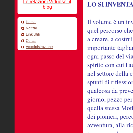
Le relazioni Virtuose: il
LO SI INVENT
blog
Il volume è un inv
Home
quel percorso che
Notizie
Link Utili
a creare, a costru
Cerca
importante taglia
Amministrazione
ogni passo del vi
spirito con cui l'
nel settore della
spunti di riflessio
qualcosa da preved
giorno, pezzo per
quella stessa Mo
dei pionieri, perc
avventura, alla ri