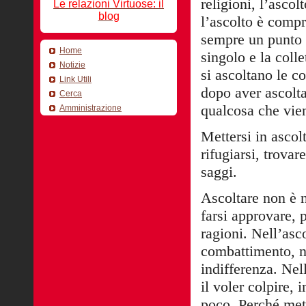
religioni, l’asco
Le relazioni Virtuose: il
blog
l’ascolto è compr
sempre un punto d
Home
singolo e la colle
Notizie
si ascoltano le co
Link Utili
dopo aver ascolta
Cerca
qualcosa che vien
Amministrazione
Mettersi in ascol
rifugiarsi, trovar
saggi.
Ascoltare non è 
farsi approvare, 
ragioni. Nell’asc
combattimento, n
indifferenza. Nell
il voler colpire, 
poco. Perché mett