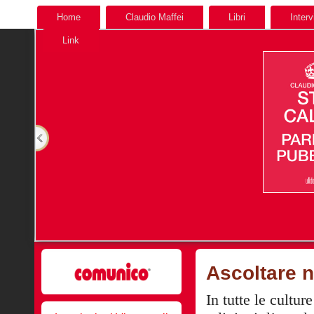
Home
Claudio Maffei
Libri
Interv
Link
Ascoltare 
In tutte le cultur