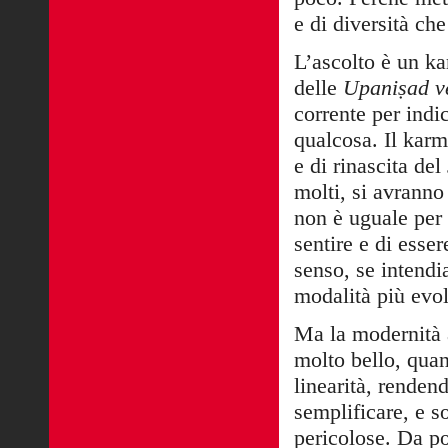
e di diversità che
L’ascolto è un ka
delle
Upaniṣad v
corrente per indic
qualcosa. Il karm
e di rinascita del
molti, si avranno
non è uguale per 
sentire e di esse
senso, se intendi
modalità più evol
Ma la modernità a
molto bello, quan
linearità, renden
semplificare, e s
pericolose. Da p