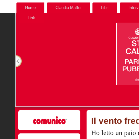
Home
Claudio Maffei
Libri
Interv
Link
Il vento fre
Ho letto un paio 