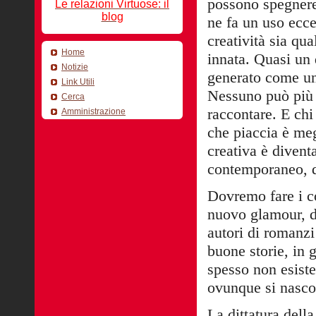
possono spegnere 
Le relazioni Virtuose: il
blog
ne fa un uso ecce
creatività sia qu
Home
innata. Quasi un 
Notizie
generato come un
Link Utili
Nessuno può più s
Cerca
raccontare. E chi
Amministrazione
che piaccia è meg
creativa è divent
contemporaneo, d
Dovremo fare i con
nuovo glamour, di
autori di romanzi
buone storie, in 
spesso non esiste,
ovunque si nasc
La dittatura dell