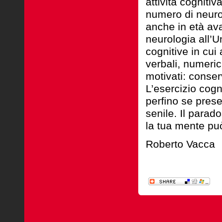
attività cogniti
numero di neuro
anche in età av
neurologia all’U
cognitive in cui
verbali, numeric
motivati: conser
L’esercizio cogn
perfino se pres
senile. Il parad
la tua mente può
Roberto Vacca