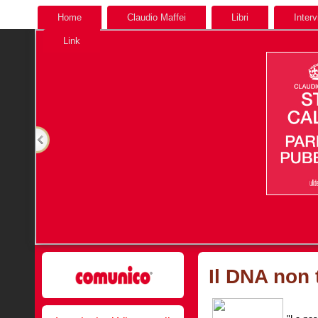
Home
Claudio Maffei
Libri
Interv
Link
Il DNA non t