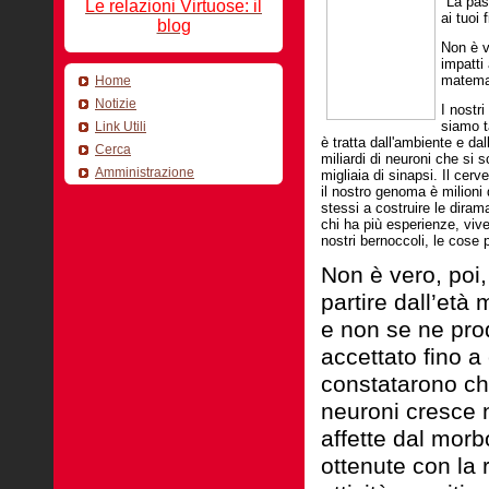
"La pas
Le relazioni Virtuose: il
ai tuoi 
blog
Non è v
impatti
matemat
Home
Notizie
I nostr
siamo ta
Link Utili
è tratta dall'ambiente e da
Cerca
miliardi di neuroni che si
Amministrazione
migliaia di sinapsi. Il cerv
il nostro genoma è milioni 
stessi a costruire le dirama
chi ha più esperienze, vive
nostri bernoccoli, le cose 
Non è vero, poi,
partire dall’età
e non se ne pr
accettato fino a 
constatarono che
neuroni cresce n
affette dal morb
ottenute con la