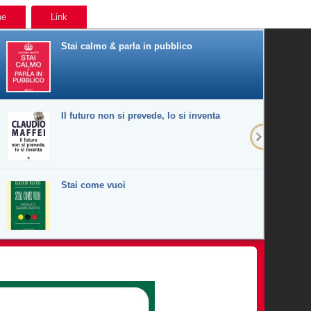
ne
Link
Stai calmo & parla in pubblico
Il futuro non si prevede, lo si inventa
Stai come vuoi
Pensieri, parole, stati d'animo