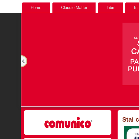
Home
Claudio Maffei
Libri
In
Stai 