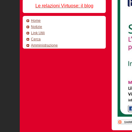
Le relazioni Virtuose: il blog
Home
Notizie
Link Utili
Cerca
Amministrazione