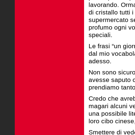
lavorando. Ormai
di cristallo tutt
supermercato se 
profumo ogni vol
speciali.
Le frasi “un gio
dal mio vocabola
adesso.
Non sono sicuro
avesse saputo c
prendiamo tanto
Credo che avrebb
magari alcuni ve
una possibile l
loro cibo cinese,
Smettere di ved