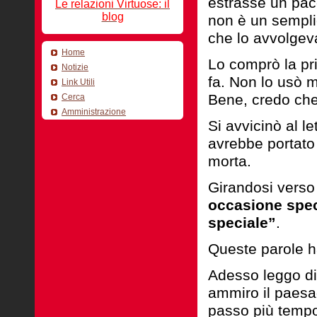
estrasse un pacc
Le relazioni Virtuose: il
blog
non è un semplic
che lo avvolgeva
Home
Lo comprò la pr
Notizie
fa. Non lo usò 
Link Utili
Bene, credo che
Cerca
Amministrazione
Si avvicinò al le
avrebbe portato
morta.
Girandosi verso 
occasione speci
speciale”
.
Queste parole h
Adesso leggo di 
ammiro il paesa
passo più tempo