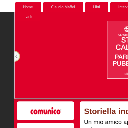
Home
Claudio Maffei
Libri
Interv
Link
Storiella i
Un mio amico ap