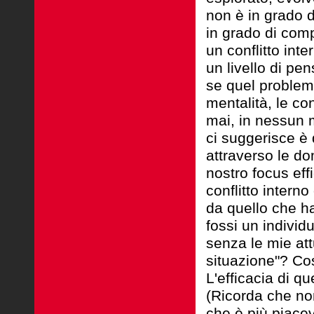
non è in grado d
in grado di com
un conflitto int
un livello di p
se quel problem
mentalità, le co
mai, in nessun m
ci suggerisce è 
attraverso le d
nostro focus ef
conflitto intern
da quello che h
fossi un individu
senza le mie att
situazione"? Cos
L'efficacia di q
(Ricorda che no
che è più piace