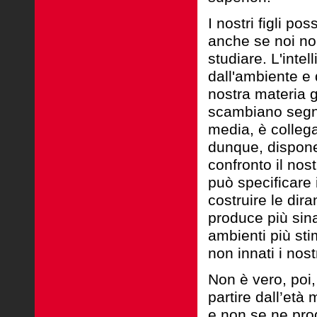
I nostri figli p
anche se noi non
studiare. L'intel
dall'ambiente e 
nostra materia g
scambiano segna
media, è collega
dunque, dispone d
confronto il nos
può specificare 
costruire le dira
produce più sina
ambienti più sti
non innati i nost
Non è vero, poi,
partire dall’età
e non se ne pr