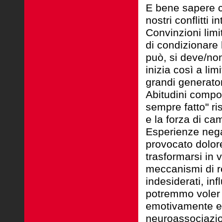
E bene sapere c
nostri conflitti in
Convinzioni limi
di condizionare 
può, si deve/non
inizia così a lim
grandi generatori
Abitudini compor
sempre fatto" ri
e la forza di ca
Esperienze nega
provocato dolor
trasformarsi in
meccanismi di r
indesiderati, in
potremmo voler 
emotivamente e 
neuroassociazio