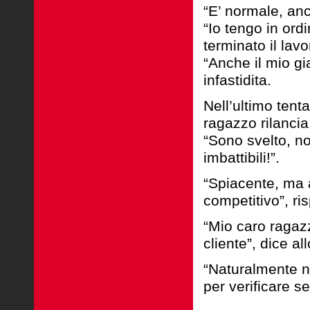
“E’ normale, anc
“Io tengo in ordi
terminato il lav
“Anche il mio gia
infastidita.
Nell’ultimo tenta
ragazzo rilancia
“Sono svelto, no
imbattibili!”.
“Spiacente, ma a
competitivo”, ri
“Mio caro ragaz
cliente”, dice al
“Naturalmente no
per verificare s