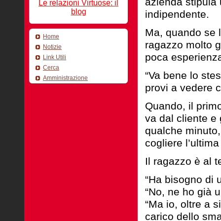
azienda stipula 
Le relazioni Virtuose: il
blog
indipendente.
Ma, quando se lo
Home
ragazzo molto g
Notizie
poca esperienz
Link Utili
Cerca
“Va bene lo stess
Amministrazione
provi a vedere 
Quando, il primo
va dal cliente e 
qualche minuto, 
cogliere l’ultim
Il ragazzo è al 
“Ha bisogno di u
“No, ne ho già u
“Ma io, oltre a s
carico dello smal