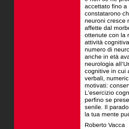
accettato fino a 
constatarono che
neuroni cresce n
affette dal morb
ottenute con la
attività cogniti
numero di neuro
anche in età av
neurologia all’U
cognitive in cui
verbali, numeric
motivati: conser
L’esercizio cogn
perfino se pres
senile. Il parad
la tua mente può
Roberto Vacca