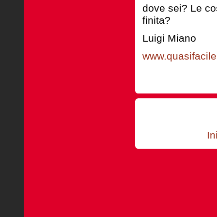
dove sei? Le co
finita?
Luigi Miano
www.quasifacil
In