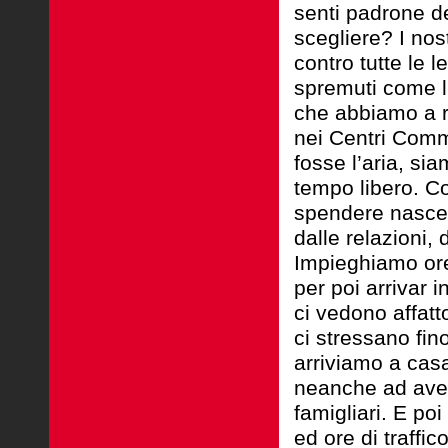
senti padrone de
scegliere? I nost
contro tutte le 
spremuti come l
che abbiamo a ri
nei Centri Comm
fosse l’aria, si
tempo libero. C
spendere nasce 
dalle relazioni, 
Impieghiamo ore 
per poi arrivar 
ci vedono affat
ci stressano fin
arriviamo a cas
neanche ad aver
famigliari. E poi
ed ore di traffi