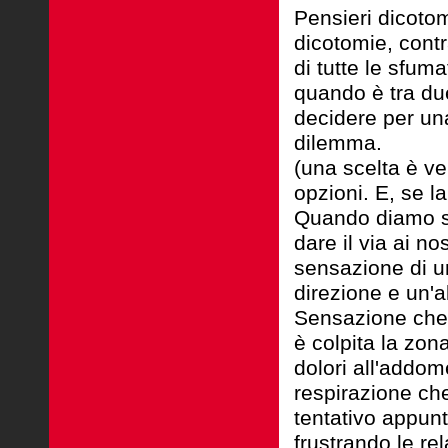
Pensieri dicoto
dicotomie, cont
di tutte le sfuma
quando è tra due
decidere per una
dilemma.
(una scelta è v
opzioni. E, se l
Quando diamo sp
dare il via ai no
sensazione di u
direzione e un'a
Sensazione che
è colpita la zo
dolori all'addom
respirazione ch
tentativo appunt
frustrando le re