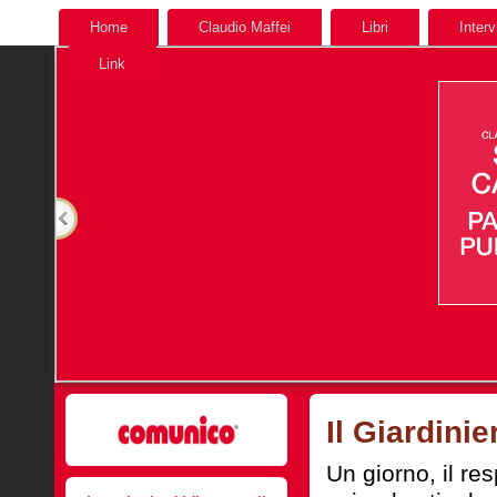
Home
Claudio Maffei
Libri
Interv
Link
Il Giardinie
Un giorno, il re