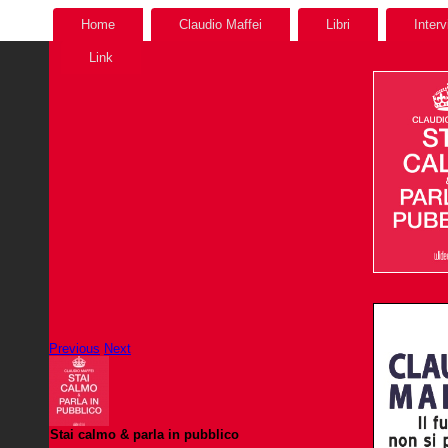
Home
Claudio Maffei
Libri
Interv
Link
Previous
Next
Stai calmo & parla in pubblico