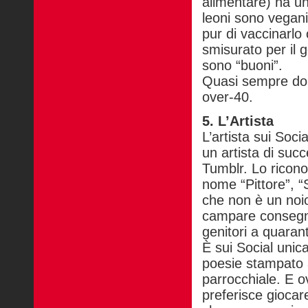
alimentare) ha un
leoni sono vegani)
pur di vaccinarlo 
smisurato per il 
sono “buoni”.
Quasi sempre donn
over-40.
5. L’Artista
L’artista sui Soc
un artista di su
Tumblr. Lo ricon
nome “Pittore”, “S
che non è un noi
campare consegna
genitori a quarant
È sui Social uni
poesie stampato 
parrocchiale. E o
preferisce giocar