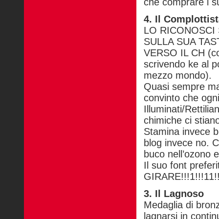
che comprare i su
4. Il Complottis
LO RICONOSCI 
SULLA SUA TAS
VERSO IL CH (cosa
scrivendo ke al p
mezzo mondo).
Quasi sempre mas
convinto che ogni
Illuminati/Rettili
chimiche ci stian
Stamina invece ben
blog invece no. C
buco nell’ozono 
Il suo font prefer
GIRARE!!!1!!!11!!
3. Il Lagnoso
Medaglia di bronz
lagnarsi in contin