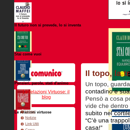
Il futuro non si prevede, lo si inventa
Stai come vuoi
Il topo, la 
Un topo, guarda
Pensieri, parole, stati d'animo
contadino e sua
Le relazioni Virtuose: il
blog
Pensò a cosa po
vide che dentro 
Home
subito nel cortile
Le relazioni virtuose
Notizie
“C’è una trappol
Link Utili
casa!”
Cerca