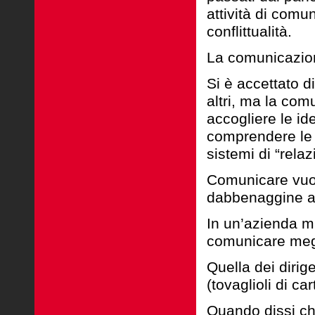
attività
di comuni
conflittualità.
La comunicazion
Si è accettato d
altri, ma la
comu
accogliere le i
comprendere l
sistemi di “relaz
Comunicare vuol
dabbenaggine alt
In un’azienda m
comunicare
meg
Quella dei dirige
(tovaglioli di ca
Quando dissi ch