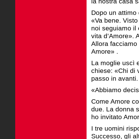
la nostra casa s
Dopo un attimo 
«Va bene. Visto 
noi seguiamo il 
vita d’Amore». A
Allora facciamo
Amore» .
La moglie uscì e
chiese: «Chi di 
passo in avanti.
«Abbiamo deciso 
Come Amore comi
due. La donna s
ho invitato Amo
I tre uomini ris
Successo, gli al