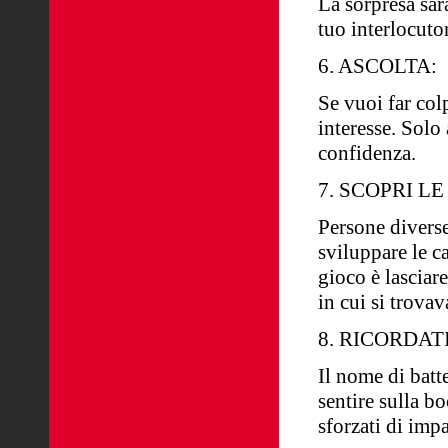
La sorpresa sar
tuo interlocuto
6. ASCOLTA:
Se vuoi far col
interesse. Solo
confidenza.
7. SCOPRI L
Persone diverse
sviluppare le c
gioco è lasciar
in cui si trova
8. RICORDATI
Il nome di batt
sentire sulla b
sforzati di imp