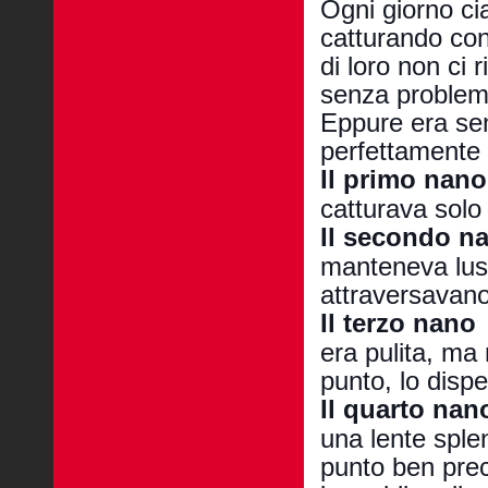
Ogni giorno ci
catturando con 
di loro non ci 
senza problem
Eppure era sem
perfettamente 
Il primo nano
catturava solo 
Il secondo n
manteneva lustr
attraversavano
Il terzo nano
era pulita, ma
punto, lo disp
Il quarto nan
una lente sple
punto ben prec