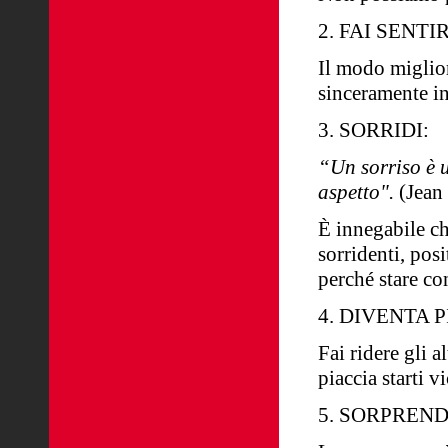
2. FAI SENT
Il modo miglior
sinceramente int
3. SORRIDI:
“Un sorriso è 
aspetto".
(Jean
È innegabile ch
sorridenti, posi
perché stare con
4. DIVENTA 
Fai ridere gli a
piaccia starti v
5. SORPREND