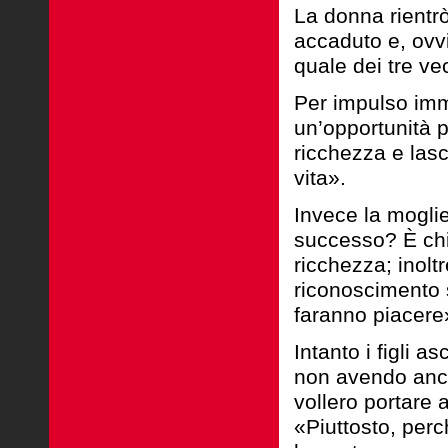
La donna rientrò
accaduto e, ovv
quale dei tre vec
Per impulso imm
un’opportunità p
ricchezza e las
vita».
Invece la moglie
successo? È chi
ricchezza; inol
riconoscimento 
faranno piacere
Intanto i figli 
non avendo ancor
vollero portare 
«Piuttosto, per