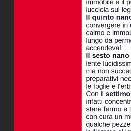
immobile e il 
lucciola sul le
Il quinto nan
convergere in 
calmo e immob
lungo da permet
accendeva!
Il sesto nano
lente lucidiss
ma non succed
preparativi ne
le foglie e l'er
Con il
settim
infatti concent
stare fermo e 
con cura un mu
qualche pezzet