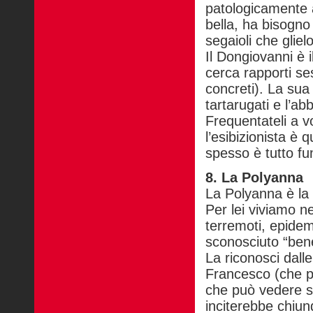
patologicamente a
bella, ha bisogno
segaioli che glie
Il Dongiovanni è 
cerca rapporti ses
concreti). La sua 
tartarugati e l’a
Frequentateli a v
l’esibizionista è 
spesso è tutto fu
8. La Polyanna
La Polyanna è la
Per lei viviamo n
terremoti, epide
sconosciuto “ben
La riconosci dall
Francesco (che per
che può vedere so
inciterebbe chiu