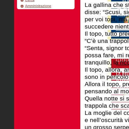
La gallina che s
Amministrazione
disse: “Scusi, s
per voi topi, m
succedere niente
Il topo, tutto p
“C’è una trappola
“Senta, signor t
possa fare, mi r
tranquillo, la ri
Il topo, allora,
sono in pericolo
Allora il topo, 
pensando al mod
Quella notte si 
trappola che sca
La moglie del c
e nell’oscurità 
un grosso serpe