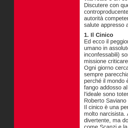
Discutere con que
controproducente.
autorità competen
salute appresso a 
1. Il Cinico
Ed ecco il peggiore
umano in assoluto 
inconfessabili) s
missione criticar
Ogni giorno cerca
sempre parecchia 
perché il mondo è
fango addosso al 
l’ideale sono to
Roberto Saviano 
Il cinico è una p
molto narcisista. 
divertente, ma dop
come Scanzi e la 