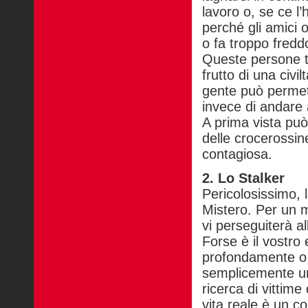
lavoro o, se ce l
perché gli amici o
o fa troppo fredd
Queste persone t
frutto di una civi
gente può permett
invece di andare 
A prima vista pu
delle crocerossin
contagiosa.
2. Lo Stalker
Pericolosissimo, 
Mistero. Per un m
vi perseguiterà all’
Forse è il vostro 
profondamente o m
semplicemente un 
ricerca di vittime
vita reale è un c