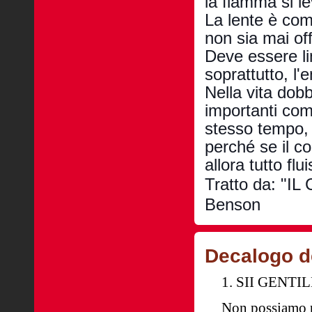
la fiamma si l
La lente è com
non sia mai of
Deve essere li
soprattutto, l'
Nella vita dob
importanti come
stesso tempo, 
perché se il c
allora tutto flu
Tratto da: "I
Benson
Decalogo de
1. SII GENTI
Non possiamo pi