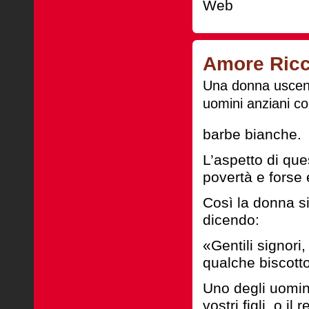
Web
Amore Ric
Una donna uscendo
uomini anziani c
barbe bianche.
L’aspetto di ques
povertà e forse
Così la donna si
dicendo:
«Gentili signori
qualche biscott
Uno degli uomini
vostri figli, o il 