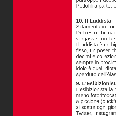
Pedofili a parte,
10. Il Luddista
Si lamenta in co
Del resto chi mai
vergasse con la s
Il luddista è un h
fisso, un poser 
decimi e collezio
sempre in procint
idolo è quell’idiota
sperduto dell’Ala
9. L’Esibizionis
L’esibizionista la
meno fotoritocca
a piccione (duckfa
si scatta ogni gi
Twitter, Instagra