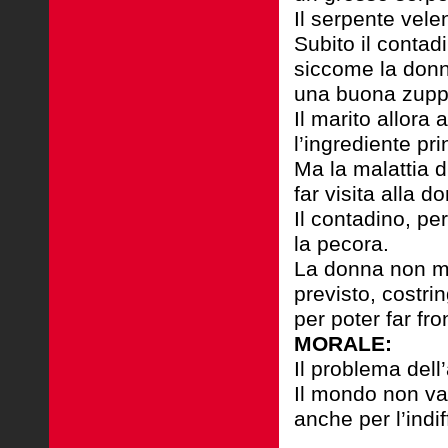
Il serpente vel
Subito il contad
siccome la donn
una
buona zuppa
Il marito allora
l’ingrediente pri
Ma la malattia d
far visita alla d
Il contadino, pe
la pecora.
La donna non mi
previsto, costri
per poter far fr
MORALE:
Il problema dell’
Il mondo non va 
anche per l’indi