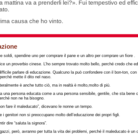
 mattina va a prenderli lei?». Fui tempestivo ed effi
ato.
rima causa che ho vinto.
azione
e soldi, spendine uno per comprare il pane e un altro per comprare un fiore .
ce un proverbio cinese. L’ho sempre trovato molto bello, perché credo che educ
ifficile parlare di educazione. Qualcuno la può confondere con il bon-ton, con i
erché mette il dito nel naso.
tteralmente è anche tutto ciò, ma in realtà è molto,molto di più.
a una persona educata come a una persona sensibile, gentile, che sta bene co
perché non ne ha bisogno.
non fare il maleducato”, dicevano le nonne un tempo.
e i genitori non si preoccupano molto dell’educazione dei propri figli.
tir dire “saluta la signora”.
gazzi, però, avranno per tutta la vita dei problemi, perché il maleducato è un di