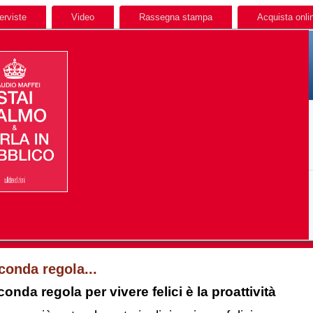
terviste
Video
Rassegna stampa
Acquista onli
conda regola...
onda regola per vivere felici è la proattività