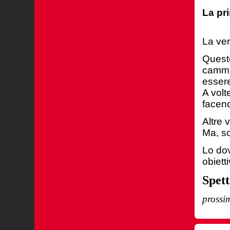
La pri
La ver
Questo
cammin
essere
A volt
facen
Altre 
Ma, so
Lo dov
obiett
Spett
prossi