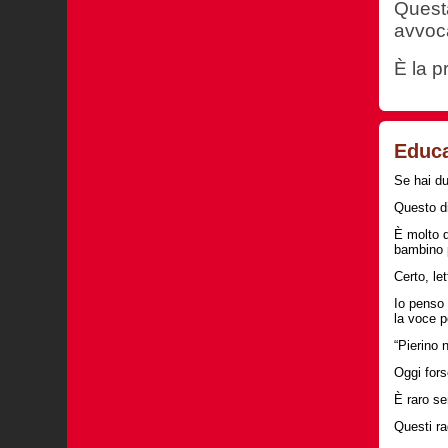
Questa
avvoc
È la p
Educ
Se hai du
Questo di
È molto d
bambino p
Certo, le
Io penso 
la voce 
“Pierino 
Oggi fors
È raro sen
Questi ra