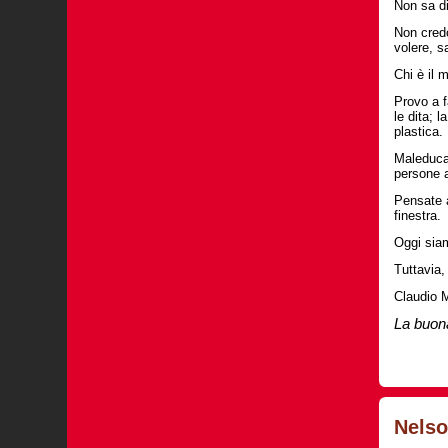
Non sa di
Non credo
volere, s
Chi è il 
Provo a f
le dita; 
plastica.
Maleduca
persone a
Pensate a
finestra.
Oggi siam
Tuttavia,
Claudio M
La buona
Ant
Nelso