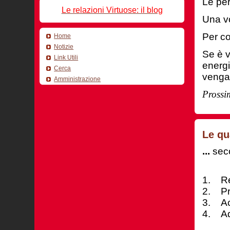
Le per
Le relazioni Virtuose: il blog
Una vo
Per co
Home
Notizie
Se è v
Link Utili
energi
Cerca
venga 
Amministrazione
Prossi
Le qu
...
sec
1. Re
2. Pro
3. Ac
4. Ada