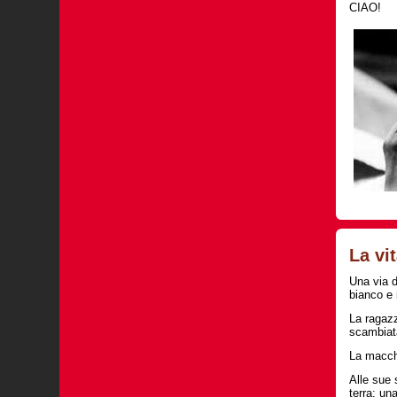
CIAO!
La vi
Una via d
bianco e 
La ragazz
scambiata
La macchi
Alle sue 
terra: un