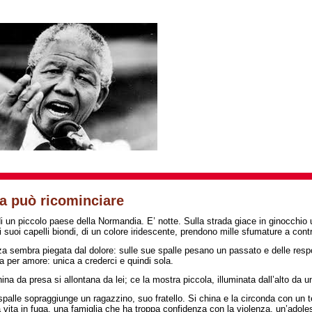
ta può ricominciare
i un piccolo paese della Normandia. E’ notte. Sulla strada giace in ginocchio
i suoi capelli biondi, di un colore iridescente, prendono mille sfumature a contr
a sembra piegata dal dolore: sulle sue spalle pesano un passato e delle respo
 per amore: unica a crederci e quindi sola.
na da presa si allontana da lei; ce la mostra piccola, illuminata dall’alto da u
spalle sopraggiunge un ragazzino, suo fratello. Si china e la circonda con un 
a vita in fuga, una famiglia che ha troppa confidenza con la violenza, un’adole