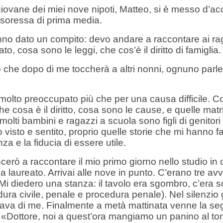
 giovane dei miei nove nipoti, Matteo, si è messo d’a
soressa di prima media.
no dato un compito: devo andare a raccontare ai raga
to, cosa sono le leggi, che cos’è il diritto di famiglia.
che dopo di me toccherà a altri nonni, ognuno parle
olto preoccupato più che per una causa difficile. Com
he cosa è il diritto, cosa sono le cause, e quelle ma
molti bambini e ragazzi a scuola sono figli di genitori
 visto e sentito, proprio quelle storie che mi hanno
za e la fiducia di essere utile.
erò a raccontare il mio primo giorno nello studio in 
 laureato. Arrivai alle nove in punto. C’erano tre avv
 Mi diedero una stanza: il tavolo era sgombro, c’era sol
ura civile, penale e procedura penale). Nel silenzio g
va di me. Finalmente a metà mattinata venne la segr
 «Dottore, noi a quest’ora mangiamo un panino al ton