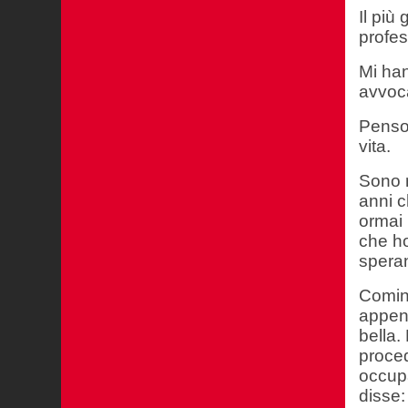
Il più
profes
Mi han
avvoca
Penso 
vita.
Sono m
anni c
ormai 
che ho
speran
Cominc
appena
bella.
proced
occupa
disse: