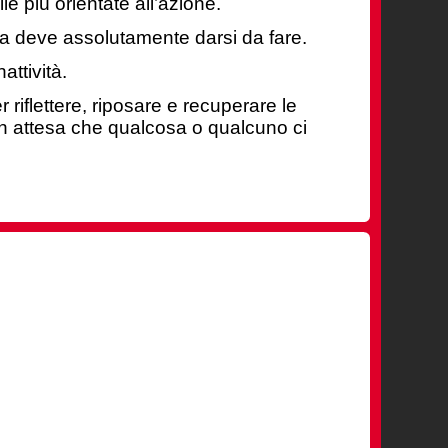
le più orientate all’azione.
Le relazioni virtuose
ona deve
assolutamente darsi da fare.
attività.
riflettere, riposare e recuperare le
 in attesa che qualcosa o qualcuno ci