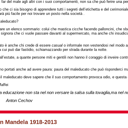
 far del male agli altri con i suoi comportamenti, non sa
che può ferire una pe
 che ci sia bisogno di apprendere tutti i segreti dell’etichetta e del cerimoniale
arà più facile per noi trovare un posto nella società .
maleducato?
are un elenco sommario: colui che mastica cicche facendo palloncini, che sbadi
la signora che ci vuole passare davanti al supermercato, ma anche chi insudicia l
to è anche chi crede di essere
casual
o informale non vestendosi nel modo app
 cui può dar fastidio, schiamazzando per strada durante la notte.
ll’estate, a quante persone miti e gentili non hanno il coraggio di inveire contro
o portati anche ad avere paura: paura del maleducato che può risponderci ma
 il maleducato deve sapere che il suo comportamento provoca odio, e questa è
affei
 educazione non sta nel non versare la salsa sulla tovaglia,ma nel no
on Cechov
n Mandela 1918-2013