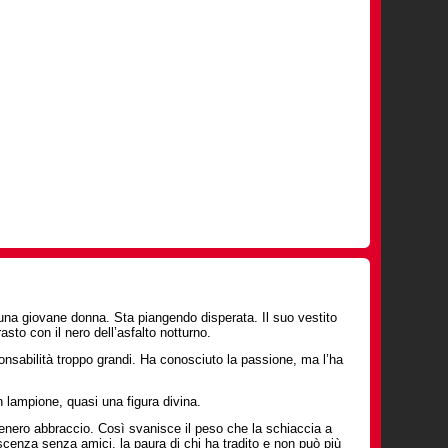
 una giovane donna. Sta piangendo disperata. Il suo vestito
asto con il nero dell’asfalto notturno.
nsabilità troppo grandi. Ha conosciuto la passione, ma l’ha
n lampione, quasi una figura divina.
tenero abbraccio. Così svanisce il peso che la schiaccia a
scenza senza amici, la paura di chi ha tradito e non può più