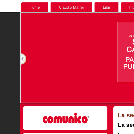
Home
Claudio Maffei
Libri
In
La se
La sec