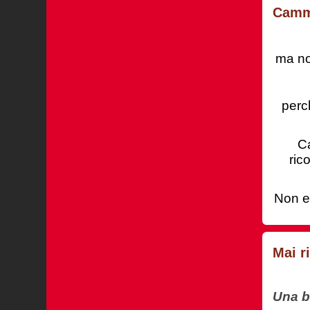
Cammi
ma no
perch
Ca
ric
Non e
Mai r
Una be