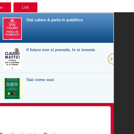
ne
Link
Stai calmo & parla in pubblico
Il futuro non si prevede, lo si inventa
Stai come vuoi
Pensieri, parole, stati d'animo